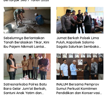
Bertanjak Jilid 7 Tahun 2026
Sebelumnya Berlantaikan
Jumat Berkah Polsek Lima
Tanah Beralaskan Tikar, Kini
Puluh, Kapolsek Salomo
Ibu Paijem Nikmati Lantai
Sagala Salurkan Sembako
Rumah yang Layak Berkat
kepada 50 Petani di Simpang
Satgas TMMD Ke-129 Kodim
Gambus
0208/Asahan
Satresnarkoba Polres Batu
INALUM Bersama Pemprov
Bara Gelar Jum’at Berkah,
Sumut Perkuat Komitmen
Santuni Anak Yatim dan
Pendidikan dan Konservasi
Edukasi Bahaya Narkoba
Lingkungan