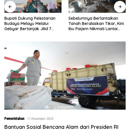
Sebelumnya Berlantaikan
Jumat Berkah Polsek Lima
Tanah Beralaskan Tikar, Kini
Puluh, Kapolsek Salomo
Ibu Paijem Nikmati Lantai
Sagala Salurkan Sembako
Rumah yang Layak Berkat
kepada 50 Petani di Simpang
Satgas TMMD Ke-129 Kodim
Gambus
0208/Asahan
Pemerintahan
17 Desember 2025
Bantuan Sosial Bencana Alam dari Presiden RI