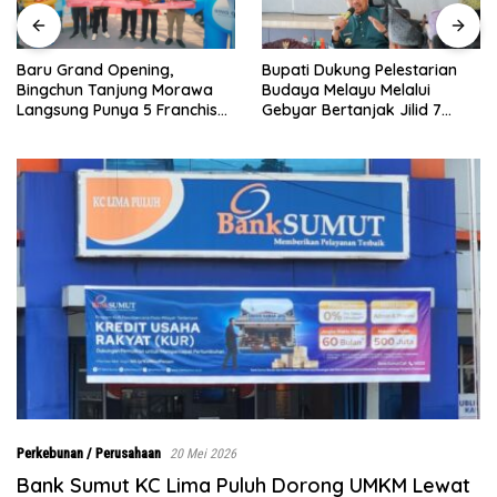
Bupati Dukung Pelestarian
Sebelumnya Berlantaikan
Budaya Melayu Melalui
Tanah Beralaskan Tikar, Kini
Gebyar Bertanjak Jilid 7
Ibu Paijem Nikmati Lantai
Tahun 2026
Rumah yang Layak Berkat
Satgas TMMD Ke-129 Kodim
0208/Asahan
Perkebunan / Perusahaan
20 Mei 2026
Bank Sumut KC Lima Puluh Dorong UMKM Lewat