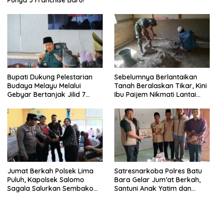
Punya 5 Franchise Baru!
Bupati Dukung Pelestarian
Sebelumnya Berlantaikan
Budaya Melayu Melalui
Tanah Beralaskan Tikar, Kini
Gebyar Bertanjak Jilid 7
Ibu Paijem Nikmati Lantai
Tahun 2026
Rumah yang Layak Berkat
Satgas TMMD Ke-129 Kodim
0208/Asahan
Jumat Berkah Polsek Lima
Satresnarkoba Polres Batu
Puluh, Kapolsek Salomo
Bara Gelar Jum’at Berkah,
Sagala Salurkan Sembako
Santuni Anak Yatim dan
kepada 50 Petani di Simpang
Edukasi Bahaya Narkoba
Gambus