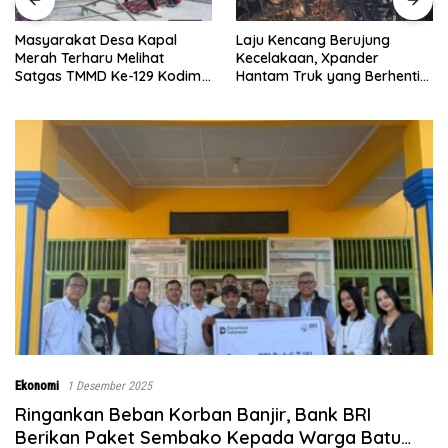
Laju Kencang Berujung
Kurang dari 1×24 Ja
apal
Kecelakaan, Xpander
Lima Puluh Ringkus 
hat
Hantam Truk yang Berhenti
Curas
29 Kodim
di Bahu Jalan
ja Siang
asi
bi
Ekonomi
1 Desember 2025
Ringankan Beban Korban Banjir, Bank BRI
Berikan Paket Sembako Kepada Warga Batu