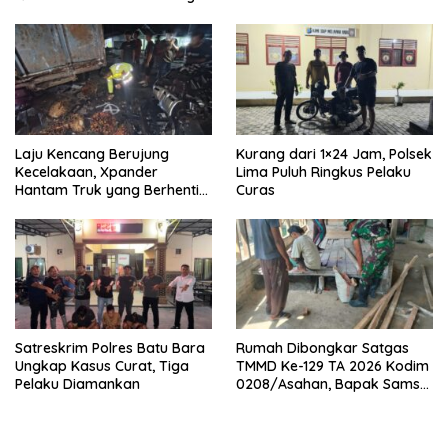
Laju Kencang Berujung
Kurang dari 1×24 Jam, Polsek
Kecelakaan, Xpander
Lima Puluh Ringkus Pelaku
Hantam Truk yang Berhenti
Curas
di Bahu Jalan
Satreskrim Polres Batu Bara
Rumah Dibongkar Satgas
Ungkap Kasus Curat, Tiga
TMMD Ke-129 TA 2026 Kodim
Pelaku Diamankan
0208/Asahan, Bapak Samsul
Bahri Bahagia Impiannya
Miliki Rumah Layak Huni
Segera Terwujud