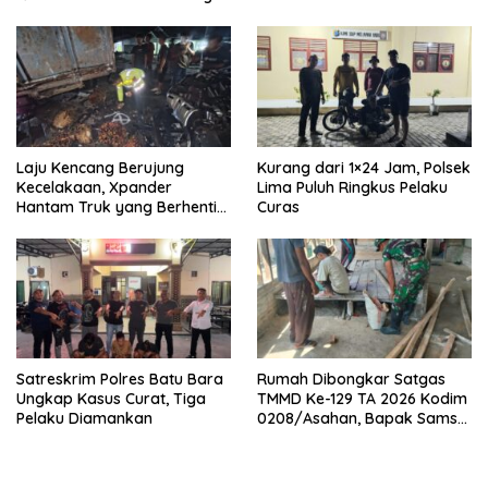
Laju Kencang Berujung
Kurang dari 1×24 Jam, Polsek
Kecelakaan, Xpander
Lima Puluh Ringkus Pelaku
Hantam Truk yang Berhenti
Curas
di Bahu Jalan
Satreskrim Polres Batu Bara
Rumah Dibongkar Satgas
Ungkap Kasus Curat, Tiga
TMMD Ke-129 TA 2026 Kodim
Pelaku Diamankan
0208/Asahan, Bapak Samsul
Bahri Bahagia Impiannya
Miliki Rumah Layak Huni
Segera Terwujud