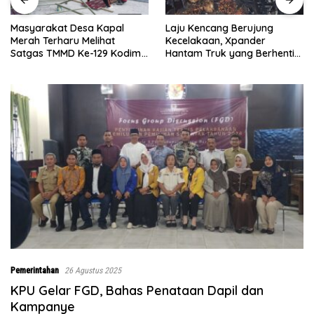
Laju Kencang Berujung
Kurang dari 1×24 Jam, Pols
Kecelakaan, Xpander
Lima Puluh Ringkus Pelaku
Hantam Truk yang Berhenti
Curas
m
di Bahu Jalan
g
Pemerintahan
26 Agustus 2025
KPU Gelar FGD, Bahas Penataan Dapil dan
Kampanye