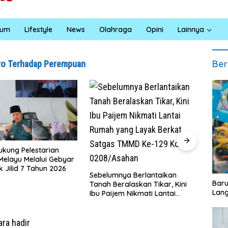
kum
Lifestyle
News
Olahraga
Opini
Lainnya
Ber
Pro Terhadap Perempuan
Sa
Ba
Jumat Berkah Polsek Lima
Sa
Puluh, Kapolsek Salomo Sagala
Ed
umnya Berlantaikan
Salurkan Sembako kepada 50
‎Bar
Beralaskan Tikar, Kini
Petani di Simpang Gambus
Lang
ijem Nikmati Lantai
 yang Layak Berkat
s TMMD Ke-129 Kodim
Asahan