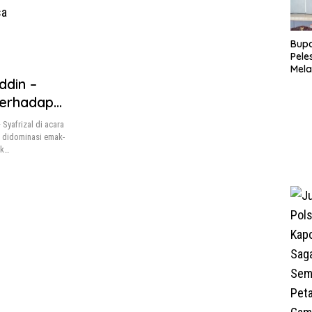
Bupa
Pele
Mela
Bert
ddin –
Tah
Terhadap
Syafrizal di acara
 didominasi emak-
ak…