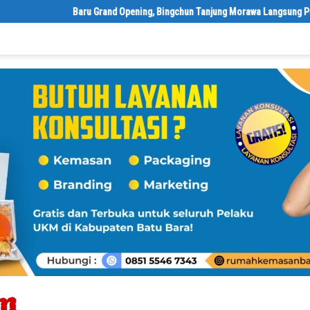
‎Baru Grand Opening, Bingchun Tanjung Morawa Langsung Punya 5 Fra