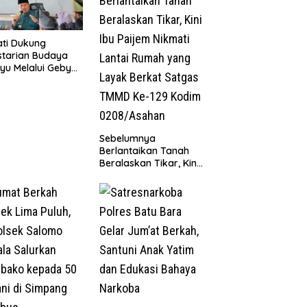
ti Dukung
starian Budaya
yu Melalui Gebyar
anjak Jilid 7
un 2026
Sebelumnya
Berlantaikan Tanah
Beralaskan Tikar, Kini
Ibu Paijem Nikmati
Lantai Rumah yang
Layak Berkat Satgas
TMMD Ke-129 Kodim
0208/Asahan