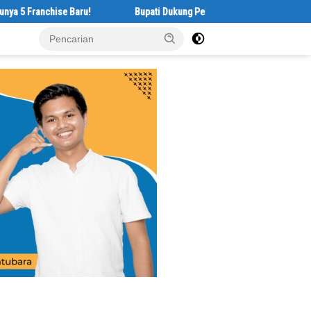
nchise Baru!
Bupati Dukung Pelestarian Budaya Melayu Melalui Geby