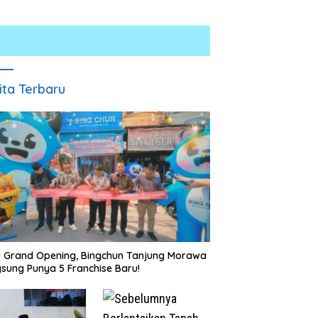
ita Terbaru
tresnarkoba Polres Batu
INALUM Bersama Pemprov
ra Gelar Jum’at Berkah,
Sumut Perkuat Komitmen
ntuni Anak Yatim dan
Pendidikan dan Konservasi
ukasi Bahaya Narkoba
Lingkungan
u Grand Opening, Bingchun Tanjung Morawa
sung Punya 5 Franchise Baru!