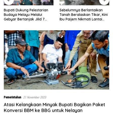
Sebelumnya Berlantaikan
Jumat Berkah Polsek Lima
Tanah Beralaskan Tikar, Kini
Puluh, Kapolsek Salomo
Ibu Paijem Nikmati Lantai
Sagala Salurkan Sembako
Rumah yang Layak Berkat
kepada 50 Petani di Simpang
Satgas TMMD Ke-129 Kodim
Gambus
0208/Asahan
Pemerintahan
21 November 2023
Atasi Kelangkaan Minyak Bupati Bagikan Paket
Konversi BBM ke BBG untuk Nelayan