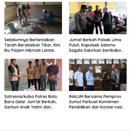
Sebelumnya Berlantaikan
Jumat Berkah Polsek Lima
Tanah Beralaskan Tikar, Kini
Puluh, Kapolsek Salomo
Ibu Paijem Nikmati Lantai
Sagala Salurkan Sembako
Rumah yang Layak Berkat
kepada 50 Petani di Simpang
Satgas TMMD Ke-129 Kodim
Gambus
0208/Asahan
Satresnarkoba Polres Batu
INALUM Bersama Pemprov
Bara Gelar Jum’at Berkah,
Sumut Perkuat Komitmen
Santuni Anak Yatim dan
Pendidikan dan Konservasi
Edukasi Bahaya Narkoba
Lingkungan