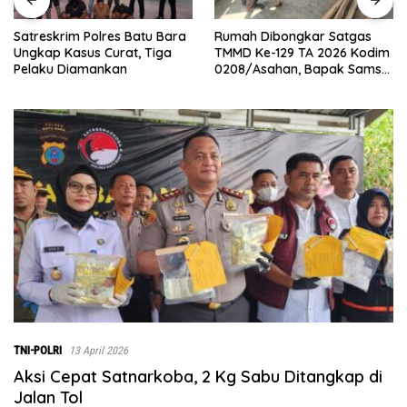
Satreskrim Polres Batu Bara
Rumah Dibongkar Satgas
Ungkap Kasus Curat, Tiga
TMMD Ke-129 TA 2026 Kodim
Pelaku Diamankan
0208/Asahan, Bapak Samsul
Bahri Bahagia Impiannya
Miliki Rumah Layak Huni
Segera Terwujud
TNI-POLRI
13 April 2026
Aksi Cepat Satnarkoba, 2 Kg Sabu Ditangkap di
Jalan Tol