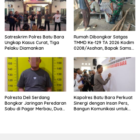
Satreskrim Polres Batu Bara
Rumah Dibongkar Satgas
Ungkap Kasus Curat, Tiga
TMMD Ke-129 TA 2026 Kodim
Pelaku Diamankan
0208/Asahan, Bapak Samsul
Bahri Bahagia Impiannya
Miliki Rumah Layak Huni
Segera Terwujud
Polresta Deli Serdang
Kapolres Batu Bara Perkuat
Bongkar Jaringan Peredaran
Sinergi dengan Insan Pers,
Sabu di Pagar Merbau, Dua
Bangun Komunikasi untuk
Pengedar Dibekuk dengan
Ciptakan Kamtibmas
Barang Bukti 25,73 Gram
Kondusif