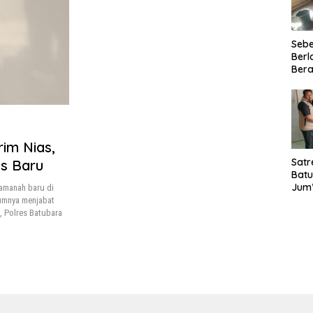
Seb
Berl
Bera
Ibu 
Lant
Laya
TMM
020
im Nias,
Satr
s Baru
Batu
Jum’
amanah baru di
Sant
lumnya menjabat
dan 
 Polres Batubara
Nar