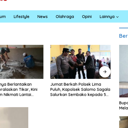
kum
Lifestyle
News
Olahraga
Opini
Lainnya
Ber
rkah Polsek Lima
Satresnarkoba Polres Batu
INAL
apolsek Salomo Sagala
Bara Gelar Jum’at Berkah,
Sumu
n Sembako kepada 50
Santuni Anak Yatim dan
Pendi
i Simpang Gambus
Edukasi Bahaya Narkoba
Ling
Bupa
Mela