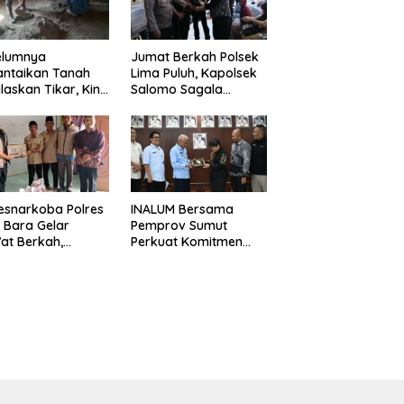
elumnya
Jumat Berkah Polsek
antaikan Tanah
Lima Puluh, Kapolsek
laskan Tikar, Kini
Salomo Sagala
Paijem Nikmati
Salurkan Sembako
ai Rumah yang
kepada 50 Petani di
k Berkat Satgas
Simpang Gambus
D Ke-129 Kodim
8/Asahan
esnarkoba Polres
INALUM Bersama
 Bara Gelar
Pemprov Sumut
at Berkah,
Perkuat Komitmen
uni Anak Yatim
Pendidikan dan
Edukasi Bahaya
Konservasi
koba
Lingkungan