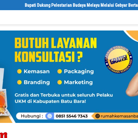
Bupati Dukung Pelestarian Budaya Melayu Melalui Gebyar Bertanjak Jilid 7