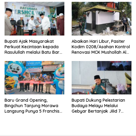
Bupati Ajak Masyarakat
Abaikan Hari Libur, Pasiter
Perkuat Kecintaan kepada
Kodim 0208/Asahan Kontrol
Rasulullah melalui Batu Bara
Renovasi MCK Mushollah Al
Bersholawat
Maghribi
‎Baru Grand Opening,
Bupati Dukung Pelestarian
Bingchun Tanjung Morawa
Budaya Melayu Melalui
Langsung Punya 5 Franchise
Gebyar Bertanjak Jilid 7
Baru!
Tahun 2026