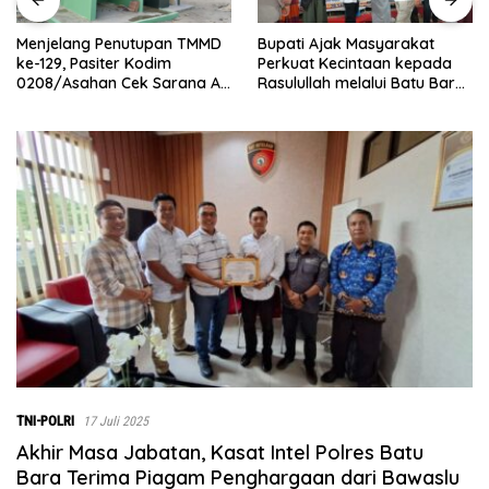
Bupati Ajak Masyarakat
Abaikan Hari Libur, Pasiter
Perkuat Kecintaan kepada
Kodim 0208/Asahan Kontrol
Rasulullah melalui Batu Bara
Renovasi MCK Mushollah Al
Bersholawat
Maghribi
TNI-POLRI
17 Juli 2025
Akhir Masa Jabatan, Kasat Intel Polres Batu
Bara Terima Piagam Penghargaan dari Bawaslu