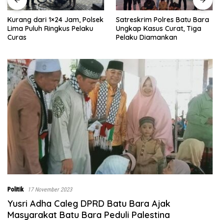
Satreskrim Polres Batu Bara
Rumah Dibongkar Satgas
Ungkap Kasus Curat, Tiga
TMMD Ke-129 TA 2026 Kodim
Pelaku Diamankan
0208/Asahan, Bapak Samsul
Bahri Bahagia Impiannya
Miliki Rumah Layak Huni
Segera Terwujud
Politik
17 November 2023
Yusri Adha Caleg DPRD Batu Bara Ajak
Masyarakat Batu Bara Peduli Palestina