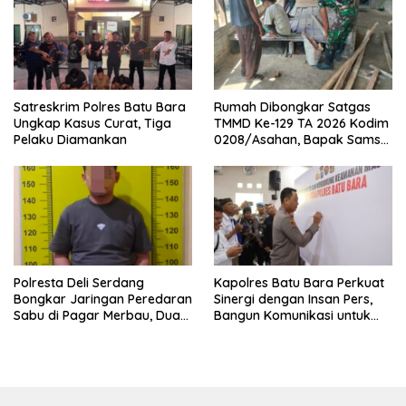
Satreskrim Polres Batu Bara
Rumah Dibongkar Satgas
Ungkap Kasus Curat, Tiga
TMMD Ke-129 TA 2026 Kodim
Pelaku Diamankan
0208/Asahan, Bapak Samsul
Bahri Bahagia Impiannya
Miliki Rumah Layak Huni
Segera Terwujud
Polresta Deli Serdang
Kapolres Batu Bara Perkuat
Bongkar Jaringan Peredaran
Sinergi dengan Insan Pers,
Sabu di Pagar Merbau, Dua
Bangun Komunikasi untuk
Pengedar Dibekuk dengan
Ciptakan Kamtibmas
Barang Bukti 25,73 Gram
Kondusif