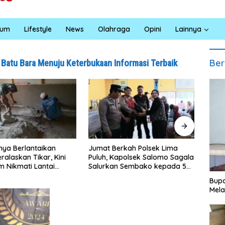
kum
Lifestyle
News
Olahraga
Opini
Lainnya
Ber
 Batu Bara Menuju Keterbukaan Informasi Terbaik
erkah Polsek Lima
Satresnarkoba Polres Batu
INAL
apolsek Salomo Sagala
Bara Gelar Jum’at Berkah,
Sumu
n Sembako kepada 50
Santuni Anak Yatim dan
Pend
di Simpang Gambus
Edukasi Bahaya Narkoba
Ling
Bupa
Mela