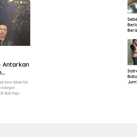
Seb
Berl
Bera
Ibu 
Lant
Laya
TMM
020
o Antarkan
Satr
n
Batu
Jum’
ah baru dalam hal
Sant
 kategori
dan 
 di Aula Raja…
Nar