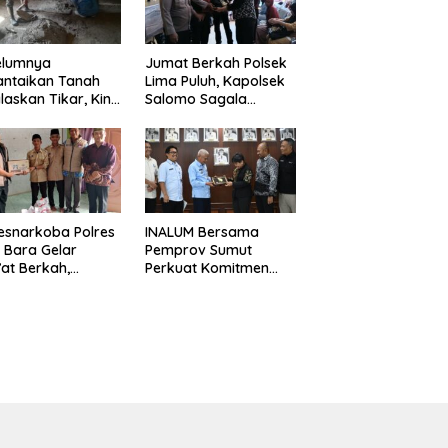
elumnya
Jumat Berkah Polsek
antaikan Tanah
Lima Puluh, Kapolsek
laskan Tikar, Kini
Salomo Sagala
Paijem Nikmati
Salurkan Sembako
ai Rumah yang
kepada 50 Petani di
k Berkat Satgas
Simpang Gambus
D Ke-129 Kodim
8/Asahan
esnarkoba Polres
INALUM Bersama
 Bara Gelar
Pemprov Sumut
at Berkah,
Perkuat Komitmen
uni Anak Yatim
Pendidikan dan
Edukasi Bahaya
Konservasi
koba
Lingkungan