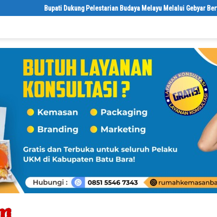
Bupati Dukung Pelestarian Budaya Melayu Melalui Gebyar Bertanjak Jilid