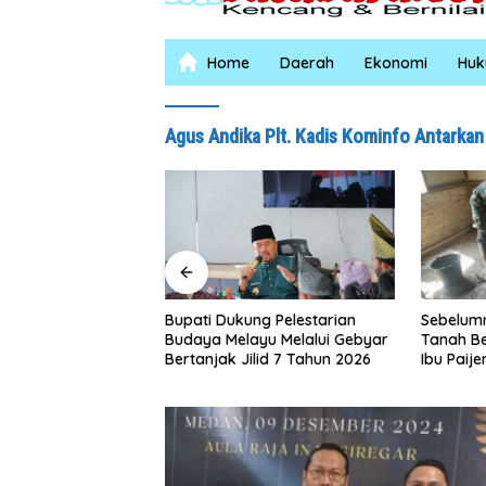
Home
Daerah
Ekonomi
Hu
Agus Andika Plt. Kadis Kominfo Antarkan
Sebelumnya Berlantaikan
Jumat B
ng Pelestarian
Tanah Beralaskan Tikar, Kini
Puluh, K
yu Melalui Gebyar
Ibu Paijem Nikmati Lantai
Salurka
lid 7 Tahun 2026
Rumah yang Layak Berkat
Petani 
Satgas TMMD Ke-129 Kodim
0208/Asahan