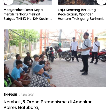
Laju Kencang Berujung
Kurang dari 1×24 Jam, Polse
Kecelakaan, Xpander
Lima Puluh Ringkus Pelaku
Hantam Truk yang Berhenti
Curas
di Bahu Jalan
TNI-POLRI
21 Mei 2025
Kembali, 9 Orang Premanisme di Amankan
Polres Batubara,