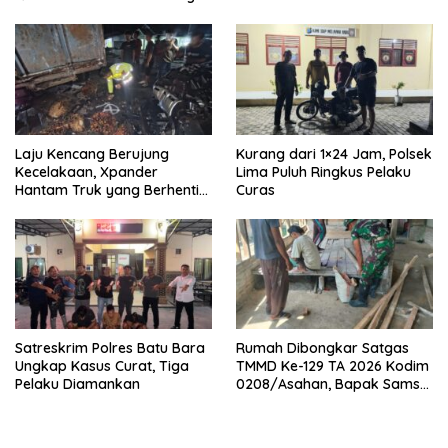
Laju Kencang Berujung
Kurang dari 1×24 Jam, Polsek
Kecelakaan, Xpander
Lima Puluh Ringkus Pelaku
Hantam Truk yang Berhenti
Curas
di Bahu Jalan
Satreskrim Polres Batu Bara
Rumah Dibongkar Satgas
Ungkap Kasus Curat, Tiga
TMMD Ke-129 TA 2026 Kodim
Pelaku Diamankan
0208/Asahan, Bapak Samsul
Bahri Bahagia Impiannya
Miliki Rumah Layak Huni
Segera Terwujud