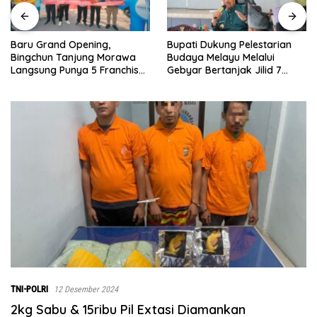
Bupati Dukung Pelestarian
Sebelumnya Berlantaikan
Budaya Melayu Melalui
Tanah Beralaskan Tikar, Kini
Gebyar Bertanjak Jilid 7
Ibu Paijem Nikmati Lantai
Tahun 2026
Rumah yang Layak Berkat
Satgas TMMD Ke-129 Kodim
0208/Asahan
TNI-POLRI
12 Desember 2024
2kg Sabu & 15ribu Pil Extasi Diamankan