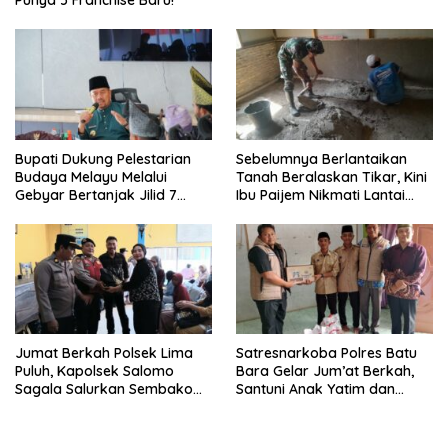
Punya 5 Franchise Baru!
Bupati Dukung Pelestarian
Sebelumnya Berlantaikan
Budaya Melayu Melalui
Tanah Beralaskan Tikar, Kini
Gebyar Bertanjak Jilid 7
Ibu Paijem Nikmati Lantai
Tahun 2026
Rumah yang Layak Berkat
Satgas TMMD Ke-129 Kodim
0208/Asahan
Jumat Berkah Polsek Lima
Satresnarkoba Polres Batu
Puluh, Kapolsek Salomo
Bara Gelar Jum’at Berkah,
Sagala Salurkan Sembako
Santuni Anak Yatim dan
kepada 50 Petani di Simpang
Edukasi Bahaya Narkoba
Gambus