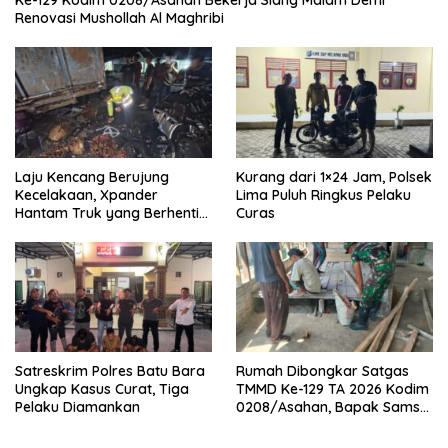
Ke-129 Kodim 0208/Asahan Bekerja Siang Malam Demi
Renovasi Mushollah Al Maghribi
Laju Kencang Berujung
Kurang dari 1×24 Jam, Polsek
Kecelakaan, Xpander
Lima Puluh Ringkus Pelaku
Hantam Truk yang Berhenti
Curas
di Bahu Jalan
Satreskrim Polres Batu Bara
Rumah Dibongkar Satgas
Ungkap Kasus Curat, Tiga
TMMD Ke-129 TA 2026 Kodim
Pelaku Diamankan
0208/Asahan, Bapak Samsul
Bahri Bahagia Impiannya
Miliki Rumah Layak Huni