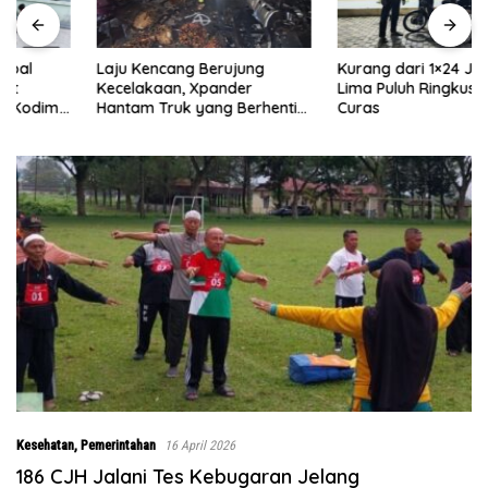
Laju Kencang Berujung
Kurang dari 1×24 Jam, Polsek
Kecelakaan, Xpander
Lima Puluh Ringkus Pelaku
Hantam Truk yang Berhenti
Curas
di Bahu Jalan
Kesehatan
,
Pemerintahan
16 April 2026
186 CJH Jalani Tes Kebugaran Jelang