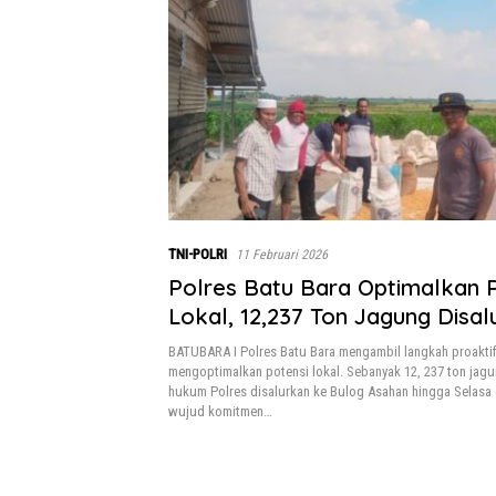
TNI-POLRI
11 Februari 2026
Polres Batu Bara Optimalkan 
Lokal, 12,237 Ton Jagung Disal
Bulog Demi Ketahanan Panga
BATUBARA I Polres Batu Bara mengambil langkah proakti
mengoptimalkan potensi lokal. Sebanyak 12, 237 ton jagu
hukum Polres disalurkan ke Bulog Asahan hingga Selasa 
wujud komitmen…