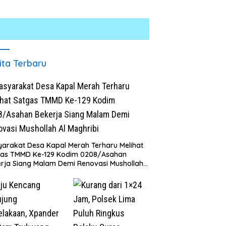
ita Terbaru
arakat Desa Kapal Merah Terharu Melihat
Polresta Deli Serdang Bongkar
K
gas TMMD Ke-129 Kodim 0208/Asahan
Jaringan Peredaran Sabu di
S
rja Siang Malam Demi Renovasi Mushollah
Pagar Merbau, Dua Pengedar
B
aghribi
h Dibongkar Satgas
Dibekuk dengan Barang Bukti
C
 Ke-129 TA 2026 Kodim
25,73 Gram
/Asahan, Bapak Samsul
 Bahagia Impiannya Miliki
h Layak Huni Segera
ujud