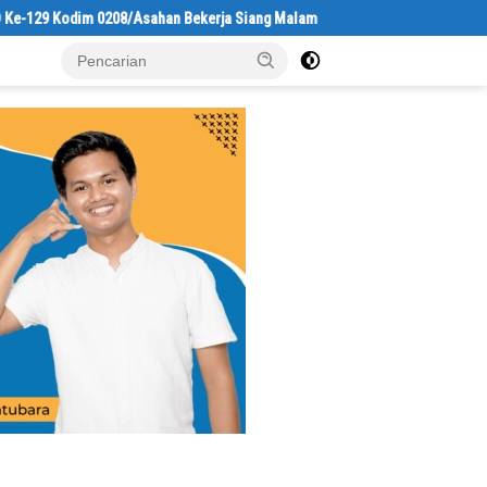
odim 0208/Asahan Bekerja Siang Malam Demi Renovasi Mushollah Al Maghri