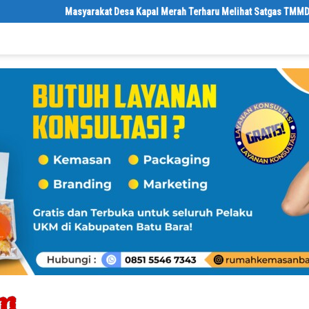
Masyarakat Desa Kapal Merah Terharu Melihat Satgas TMMD Ke-129 K