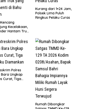
Kurang dari 1×24 Jam,
Polsek Lima Puluh
Ringkus Pelaku Curas
 Kencang
jung Kecelakaan,
nder Hantam Truk
 Berhenti di Bahu
n
eskrim Polres
u Bara Ungkap
s Curat, Tiga
aku Diamankan
Rumah Dibongkar
Satgas TMMD Ke-129